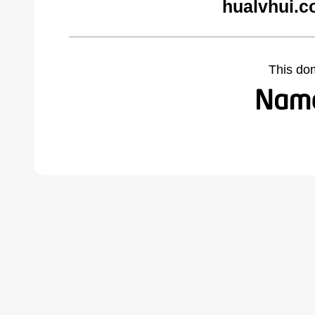
hualvhui.c
This do